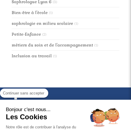
Sophrologue Lyon 6
(3)
Bien-être à l'école
(1)
sophrologie en milieu scolaire
(1)
Petite-Enfance
(2)
métiers du soin et de l'accompagnement
(1)
Inclusion au travail
(1)
Continuer sans accepter
Ligne 1
Ligne 2
Bonjour c'est nous...
Les Cookies
Entrez votre texte ici
Notre rôle est de contribuer à l'analyse du
©2020 Gabrielle Viale - Sophrologie