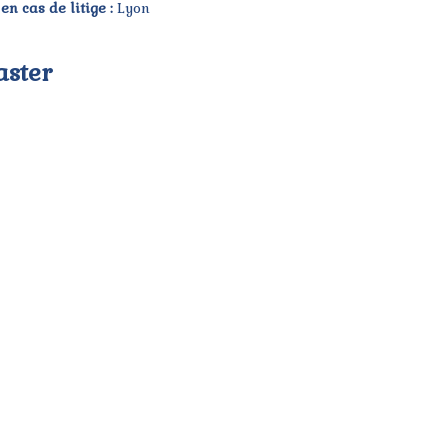
n cas de litige :
Lyon
aster