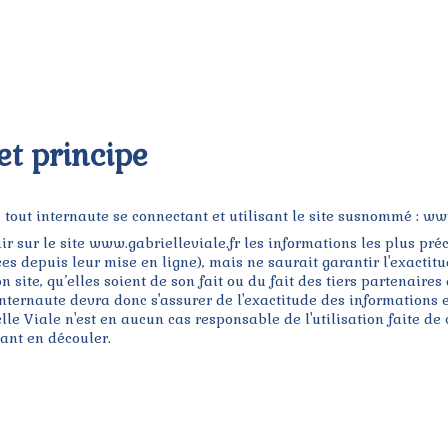
et principe
r, tout internaute se connectant et utilisant le site susnommé : ww
nir sur le site www.gabrielleviale.fr les informations les plus préc
s depuis leur mise en ligne), mais ne saurait garantir l'exactitud
 site, qu’elles soient de son fait ou du fait des tiers partenaires 
internaute devra donc s'assurer de l'exactitude des informations e
ielle Viale n'est en aucun cas responsable de l'utilisation faite de
vant en découler.