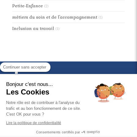
Petite-Enfance
(2)
métiers du soin et de l'accompagnement
(1)
Inclusion au travail
(1)
Continuer sans accepter
Ligne 1
Ligne 2
Bonjour c'est nous...
Les Cookies
Entrez votre texte ici
Notre rôle est de contribuer à l'analyse du
©2020 Gabrielle Viale - Sophrologie
trafic et au bon fonctionnement de ce site.
C'est OK pour vous ?
Plan du site
Lire la politique de confidentialité
Mentions légales
Consentements certifiés par