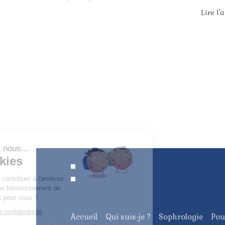
Lire l'a
Continuer sans accepter
Bonjour c'est nous...
Les Cookies
Ligne 1
Ligne 2
Notre rôle est de contribuer à l'analyse
du trafic et au bon fonctionnement de
ce site. C'est OK pour vous ?
Entrez votre texte ici
Lire la politique de confidentialité
Accueil
Qui suis-je ?
Sophrologie
Pou