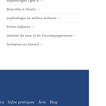
Sophrologue Lyon 6
(3)
Bien-être à l'école
(1)
sophrologie en milieu scolaire
(1)
Petite-Enfance
(2)
métiers du soin et de l'accompagnement
(1)
Inclusion au travail
(1)
eau
Infos pratiques
Avis
Blog