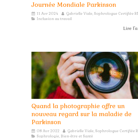
Journée Mondiale Parkinson
11 Avr 2024
Gabrielle Viale, Sophrologue Certifiée 
Inclusion au travail
Lire l'a
Quand la photographie offre un
nouveau regard sur la maladie de
Parkinson
08 Avr 2022
Gabrielle Viale, Sophrologue Certifiée
Sophrologie, Bien-être et Santé