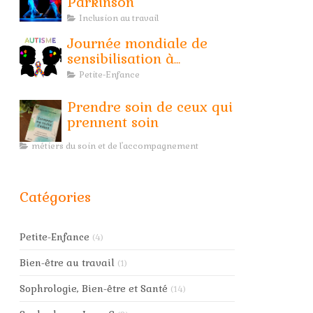
Parkinson
Inclusion au travail
Journée mondiale de
sensibilisation à
l'Autisme
Petite-Enfance
Prendre soin de ceux qui
prennent soin
métiers du soin et de l'accompagnement
Catégories
Petite-Enfance
(4)
Bien-être au travail
(1)
Sophrologie, Bien-être et Santé
(14)