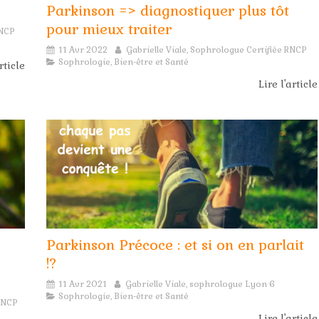
Parkinson => diagnostiquer plus tôt
pour mieux traiter
RNCP
11 Avr 2022
Gabrielle Viale, Sophrologue Certifiée RNCP
Sophrologie, Bien-être et Santé
rticle
Lire l'article
Parkinson Précoce : et si on en parlait
!?
11 Avr 2021
Gabrielle Viale, sophrologue Lyon 6
Sophrologie, Bien-être et Santé
 RNCP
Lire l'article