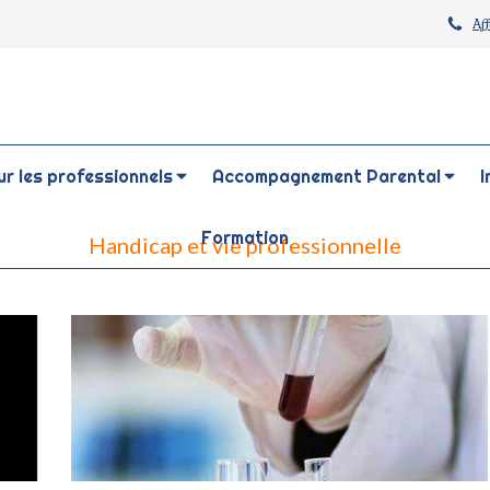
Af
r les professionnels
Accompagnement Parental
I
Formation
Handicap et vie professionnelle