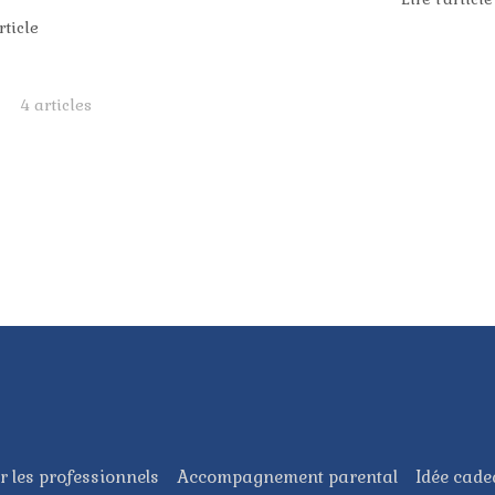
rticle
4 articles
r les professionnels
Accompagnement parental
Idée cad