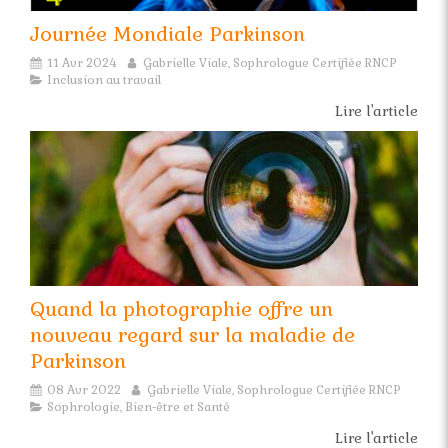
Journée Mondiale Parkinson
11 Avr 2024
Gabrielle Viale, Sophrologue Certifiée RNCP
Inclusion au travail
Lire l'article
Quand la photographie offre un
nouveau regard sur la maladie de
Parkinson
08 Avr 2022
Gabrielle Viale, Sophrologue Certifiée RNCP
Sophrologie, Bien-être et Santé
Lire l'article