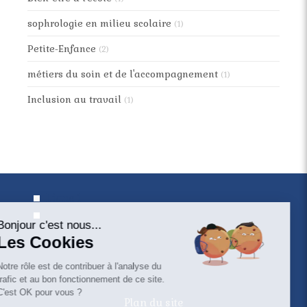
sophrologie en milieu scolaire
(1)
Petite-Enfance
(2)
métiers du soin et de l'accompagnement
(1)
Inclusion au travail
(1)
Continuer sans accepter
Ligne 1
Ligne 2
Bonjour c'est nous...
Les Cookies
Entrez votre texte ici
Notre rôle est de contribuer à l'analyse du
©2020 Gabrielle Viale - Sophrologie
trafic et au bon fonctionnement de ce site.
C'est OK pour vous ?
Plan du site