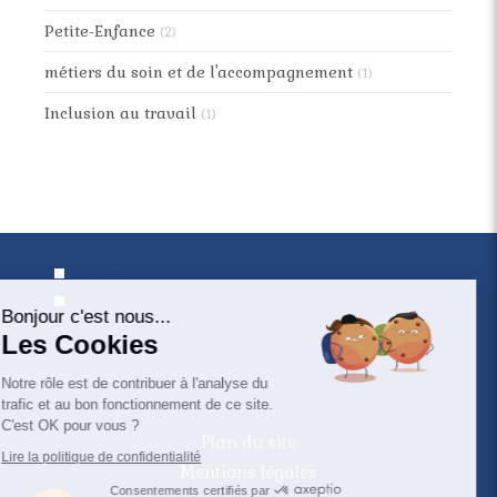
Petite-Enfance
(2)
métiers du soin et de l'accompagnement
(1)
Inclusion au travail
(1)
Continuer sans accepter
Ligne 1
Ligne 2
Bonjour c'est nous...
Les Cookies
Entrez votre texte ici
Notre rôle est de contribuer à l'analyse du
©2020 Gabrielle Viale - Sophrologie
trafic et au bon fonctionnement de ce site.
C'est OK pour vous ?
Plan du site
Lire la politique de confidentialité
Mentions légales
Consentements certifiés par