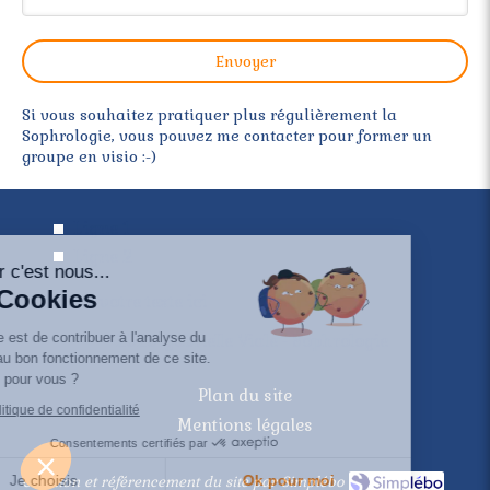
Envoyer
Si vous souhaitez pratiquer plus régulièrement la
Sophrologie, vous pouvez me contacter pour former un
groupe en visio :-)
Ligne 1
Ligne 2
Bonjour c'est nous...
Les Cookies
Entrez votre texte ici
Notre rôle est de contribuer à l'analyse du
©2020 Gabrielle Viale - Sophrologie
trafic et au bon fonctionnement de ce site.
C'est OK pour vous ?
Plan du site
Lire la politique de confidentialité
Mentions légales
Consentements certifiés par
Je choisis
Ok pour moi
Création et référencement du site par Simplébo